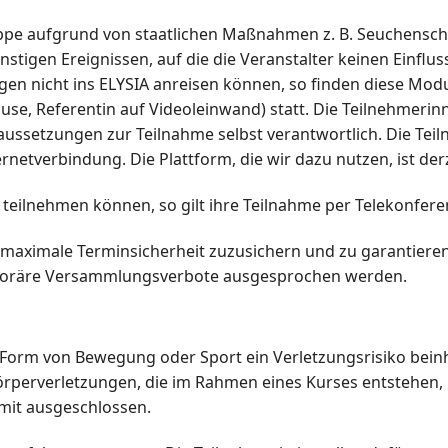
ppe aufgrund von staatlichen Maßnahmen z. B. Seuchensc
tigen Ereignissen, auf die die Veranstalter keinen Einflus
n nicht ins ELYSIA anreisen können, so finden diese Modul
use, Referentin auf Videoleinwand) statt. Die Teilnehmeri
aussetzungen zur Teilnahme selbst verantwortlich. Die Teiln
ernetverbindung. Die Plattform, die wir dazu nutzen, ist de
teilnehmen können, so gilt ihre Teilnahme per Telekonferenz
 maximale Terminsicherheit zuzusichern und zu garantieren,
poräre Versammlungsverbote ausgesprochen werden.
 Form von Bewegung oder Sport ein Verletzungsrisiko beinh
Körperverletzungen, die im Rahmen eines Kurses entstehen
mit ausgeschlossen.