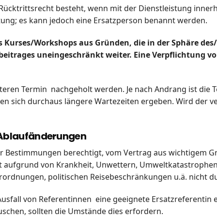
in Rücktrittsrecht besteht, wenn mit der Dienstleistung inne
ttung; es kann jedoch eine Ersatzperson benannt werden.
 Kurses/Workshops aus Gründen, die in der Sphäre des/d
rsbeitrages uneingeschränkt weiter. Eine Verpflichtung 
eren Termin nachgeholt werden. Je nach Andrang ist die T
nen sich durchaus längere Wartezeiten ergeben. Wird der v
n/Ablaufänderungen
her Bestimmungen berechtigt, vom Vertrag aus wichtigem Gr
nst aufgrund von Krankheit, Unwettern, Umweltkatastroph
rordnungen, politischen Reisebeschränkungen u.ä. nicht 
 Ausfall von Referentinnen eine geeignete Ersatzreferentin 
schen, sollten die Umstände dies erfordern.