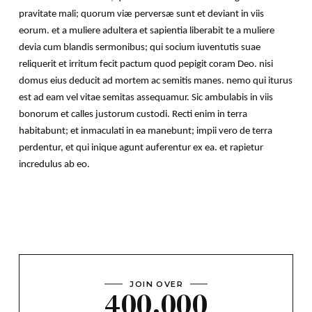
pravitate mali; quorum viæ perversæ sunt et deviant in viis
eorum. et a muliere adultera et sapientia liberabit te a muliere
devia cum blandis sermonibus; qui socium iuventutis suae
reliquerit et irritum fecit pactum quod pepigit coram Deo. nisi
domus eius deducit ad mortem ac semitis manes. nemo qui iturus
est ad eam vel vitae semitas assequamur. Sic ambulabis in viis
bonorum et calles justorum custodi. Recti enim in terra
habitabunt; et inmaculati in ea manebunt; impii vero de terra
perdentur, et qui inique agunt auferentur ex ea. et rapietur
incredulus ab eo.
JOIN OVER
400,000