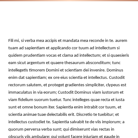
Fili mi, si verba mea accipis et mandata mea reconde in te. aurem
tuam ad sapientiam et applicando cor tuum ad intellectum si
quidem prudentiam vocas et clama ad intellectum; et si quaesieris
eam sicut argentum et quaere thesaurum absconditum; tunc
intellegetis timorem Domini et scientiam dei invenire. Dominus
enim dat sapientiam; ex ore eius scientia et intellectus. Custodit
rectorum salutem, et proteget gradientes simpliciter, clypeus est
immaculatus in via eorum; Custodit Dominus viam iustorum et
viam fidelium suorum tuetur. Tunc intelleges quae recta et iusta
sunt et omne bonum iter. Sapientia enim intrabit cor tuum, et
scientia animae tuae delectabilis erit. Discretio te tuebitur; et
intellectus custodiet te. Sapientia salvabit te de viis impiorum; a
quorum perversa verba sunt; qui dimiserunt vias rectas in
obscuris viis ambulare; qui volunt facere iniuriam et gaude in